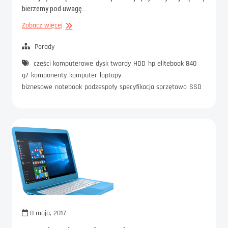
bierzemy pod uwagę…
Dysk
Zobacz więcej
HDD
czy
Porady
SSD
części komputerowe
dysk twardy
HDD
hp elitebook 840
–
g7
komponenty
komputer
laptopy
który
biznesowe
notebook
podzespoły
specyfikacja sprzętowa
SSD
wybrać?
8 maja, 2017