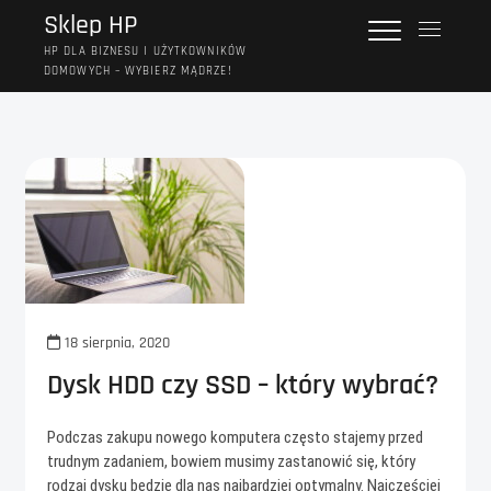
Przejdź
Sklep HP
P
do
r
HP DLA BIZNESU I UŻYTKOWNIKÓW
treści
DOMOWYCH – WYBIERZ MĄDRZE!
z
y
c
i
s
k
m
e
n
u
18 sierpnia, 2020
Dysk HDD czy SSD – który wybrać?
Podczas zakupu nowego komputera często stajemy przed
trudnym zadaniem, bowiem musimy zastanowić się, który
rodzaj dysku będzie dla nas najbardziej optymalny. Najczęściej