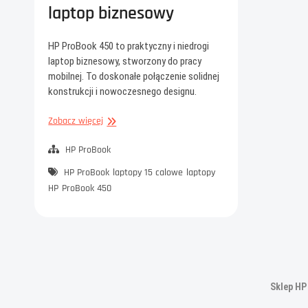
laptop biznesowy
HP ProBook 450 to praktyczny i niedrogi
laptop biznesowy, stworzony do pracy
mobilnej. To doskonałe połączenie solidnej
konstrukcji i nowoczesnego designu.
HP
Zobacz więcej
ProBook
450
HP ProBook
–
HP ProBook
laptopy 15 calowe
laptopy
niedrogi,
HP
ProBook 450
wydajny
laptop
biznesowy
Sklep HP