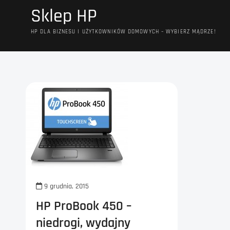
Przejdź
Sklep HP
do
treści
HP DLA BIZNESU I UŻYTKOWNIKÓW DOMOWYCH – WYBIERZ MĄDRZE!
9 grudnia, 2015
HP ProBook 450 –
niedrogi, wydajny