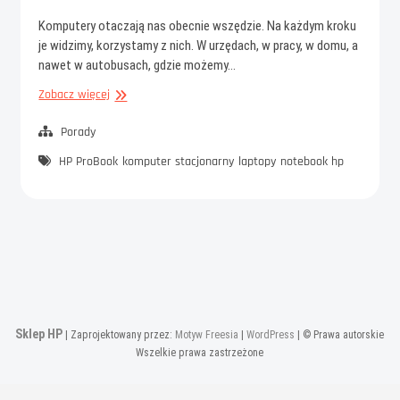
Komputery otaczają nas obecnie wszędzie. Na każdym kroku
je widzimy, korzystamy z nich. W urzędach, w pracy, w domu, a
nawet w autobusach, gdzie możemy…
Komputer
Zobacz więcej
stacjonarny
czy
Porady
notebook?
HP ProBook
komputer stacjonarny
laptopy
notebook hp
Sklep HP
| Zaprojektowany przez:
Motyw Freesia
|
WordPress
| © Prawa autorskie
Wszelkie prawa zastrzeżone