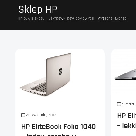
Przejdź
Sklep HP
do
treści
HP DLA BIZNESU I UŻYTKOWNIKÓW DOMOWYCH – WYBIERZ MĄDRZE!
9 maja,
HP El
20 kwietnia, 2017
– lekk
HP EliteBook Folio 1040