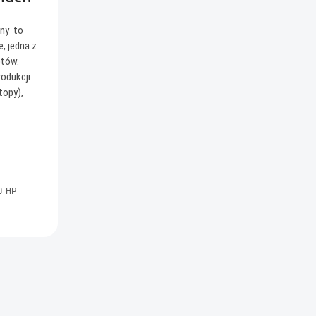
any to
, jedna z
otów.
rodukcji
topy),
0
HP