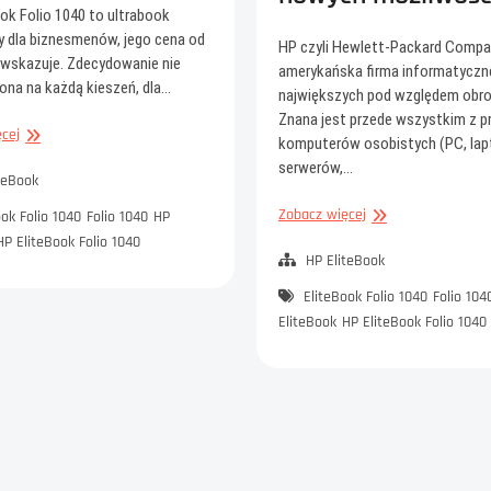
ok Folio 1040 to ultrabook
y dla biznesmenów, jego cena od
HP czyli Hewlett-Packard Comp
 wskazuje. Zdecydowanie nie
amerykańska firma informatyczne
 ona na każdą kieszeń, dla…
największych pod względem obr
Znana jest przede wszystkim z p
HP
cej
komputerów osobistych (PC, lap
EliteBook
serwerów,…
Folio
teBook
1040
HP
Zobacz więcej
ook Folio 1040
Folio 1040
HP
–
EliteBook
HP EliteBook Folio 1040
lekki
Folio
HP EliteBook
i
1040
niezwykły
EliteBook Folio 1040
Folio 104
–
EliteBook
HP EliteBook Folio 1040
laptop
o
zupełnie
nowych
możliwościach