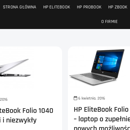
STRONA GŁÓWNA
HP ELITEBOOK
HP PROBOOK
HP ZBOOK
O FIRMIE
6 kwietnia, 2016
 2016
HP EliteBook Folio
iteBook Folio 1040
– laptop o zupełni
i i niezwykły
nowych możliwośc