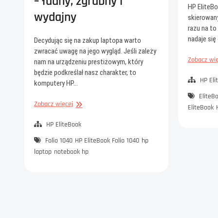
– ładny, zgrabny i
HP EliteBo
wydajny
skierowan
razu na to
nadaje się
Decydując się na zakup laptopa warto
zwracać uwagę na jego wygląd. Jeśli zależy
Zobacz wię
nam na urządzeniu prestiżowym, który
będzie podkreślał nasz charakter, to
HP Eli
komputery HP…
EliteB
HP
Zobacz więcej
EliteBook
EliteBook
Folio
HP EliteBook
1040
Folio 1040
HP EliteBook Folio 1040
hp
–
laptop
notebook hp
ładny,
zgrabny
i
wydajny